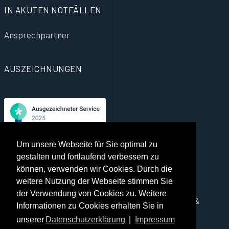
IN AKUTEN NOTFÄLLEN
Ansprechpartner
AUSZEICHNUNGEN
Jameda Auszeichnung für die beste Qualität der
Um unsere Webseite für Sie optimal zu
Gesundheitsversorgung, basierend auf echten
gestalten und fortlaufend verbessern zu
Erfahrungsberichten von Patienten.
können, verwenden wir Cookies. Durch die
weitere Nutzung der Webseite stimmen Sie
der Verwendung von Cookies zu. Weitere
Copyright © 2026 Dr. Viola Kappel Psychotherapie &
Informationen zu Cookies erhalten Sie in
Coaching. Alle Rechte vorbehalten.
unserer
Datenschutzerklärung
|
Impressum